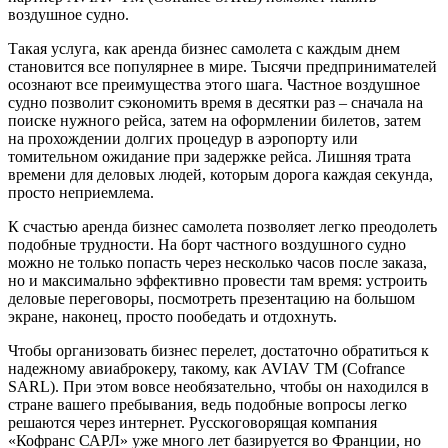
воздушное судно.
Такая услуга, как аренда бизнес самолета с каждым днем
становится все популярнее в мире. Тысячи предпринимателей
осознают все преимущества этого шага. Частное воздушное
судно позволит сэкономить время в десятки раз – сначала на
поиске нужного рейса, затем на оформлении билетов, затем
на прохождении долгих процедур в аэропорту или
томительном ожидание при задержке рейса. Лишняя трата
времени для деловых людей, которым дорога каждая секунда,
просто неприемлема.
К счастью аренда бизнес самолета позволяет легко преодолеть
подобные трудности. На борт частного воздушного судно
можно не только попасть через несколько часов после заказа,
но и максимально эффективно провести там время: устроить
деловые переговоры, посмотреть презентацию на большом
экране, наконец, просто пообедать и отдохнуть.
Чтобы организовать бизнес перелет, достаточно обратиться к
надежному авиаброкеру, такому, как AVIAV TM (Cofrance
SARL). При этом вовсе необязательно, чтобы он находился в
стране вашего пребывания, ведь подобные вопросы легко
решаются через интернет. Русскоговорящая компания
«Кофранс САРЛ» уже много лет базируется во Франции, но