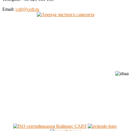
Email:
cofr@cofr.ru
Cofrance (Кофранс) является
официальным членом
профессиональных авиационных
ассоциаций: