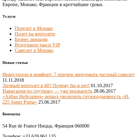
Европе, Монако, Франции в кротчайшие сроки.
Услуги
Перелет в Монако
Полет на вертолете
Бизнес авиация
Воздушное такси VIP
Самолет в Монако
Новые статьи
Инвестиции в комфорт: 7 причин арендовать частный самолет
11.11.2018
Личный вертолет в 60? Почему бы и нет!
01.10.2017
Навигация по спутнику — уже реальность
28.06.2017
«Airbus Helicopters» решил увеличить грузоподъемность «H-
225 Super Puma»
25.06.2017
Контакты
54 Rue de France Ницца, Франция 060000
Телефон: +33 629 961 135