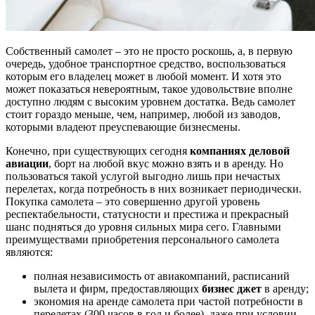
Собственный самолет – это не просто роскошь, а, в первую
очередь, удобное транспортное средство, воспользоваться
которым его владелец может в любой момент. И хотя это
может показаться невероятным, такое удовольствие вполне
доступно людям с высоким уровнем достатка. Ведь самолет
стоит гораздо меньше, чем, например, любой из заводов,
которыми владеют преуспевающие бизнесмены.
Конечно, при существующих сегодня
компаниях деловой
авиации
, борт на любой вкус можно взять и в аренду. Но
пользоваться такой услугой выгодно лишь при нечастых
перелетах, когда потребность в них возникает периодически.
Покупка самолета – это совершенно другой уровень
респектабельности, статусности и престижа и прекрасный
шанс подняться до уровня сильных мира сего. Главными
преимуществами приобретения персонального самолета
являются:
полная независимость от авиакомпаний, расписаний
вылета и фирм, предоставляющих
бизнес джет
в аренду;
экономия на аренде самолета при частой потребности в
перелетах (300 часов в год и более), даже при условии