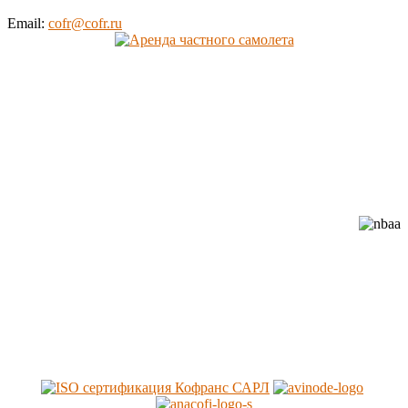
Email:
cofr@cofr.ru
Cofrance (Кофранс) является
официальным членом
профессиональных авиационных
ассоциаций: