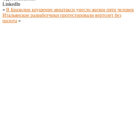
LinkedIn
«
В Бразилии крушение авиатакси унесло жизни пяти человек
Итальянские разработчики протестировали вертолет без
пилота
»